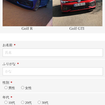
Golf R
Golf GTI
お名前
ふりがな
性別
男性
女性
年代
10代
20代
30代