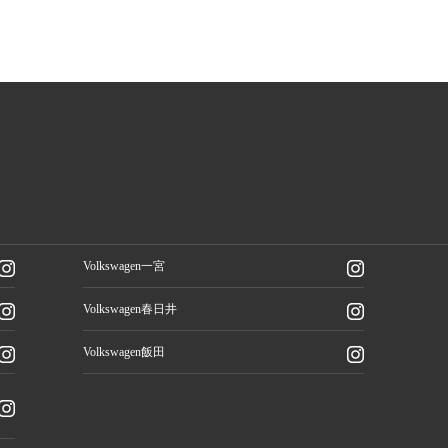
Volkswagen一宮
Volkswagen春日井
Volkswagen飯田