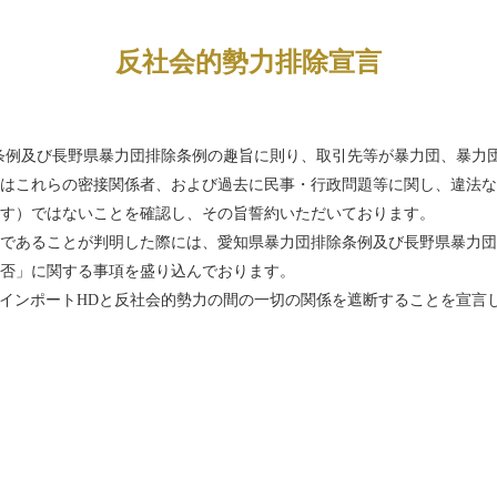
反社会的勢力排除宣言
除条例及び長野県暴力団排除条例の趣旨に則り、取引先等が暴力団、暴力
はこれらの密接関係者、および過去に民事・行政問題等に関し、違法な
す）ではないことを確認し、その旨誓約いただいております。
であることが判明した際には、愛知県暴力団排除条例及び長野県暴力団
否」に関する事項を盛り込んでおります。
PインポートHDと反社会的勢力の間の一切の関係を遮断することを宣言