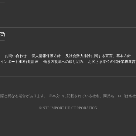
報
お問い合わせ
個人情報保護方針
反社会勢力排除に関する宣言、基本方針
PインポートHD行動計画
働き方改革への取り組み
お客さま本位の保険業務運営
実際と異なる場合があります。
※本文中に記載されている社名、商品名、ロゴは各社
© NTP IMPORT HD CORPORATION